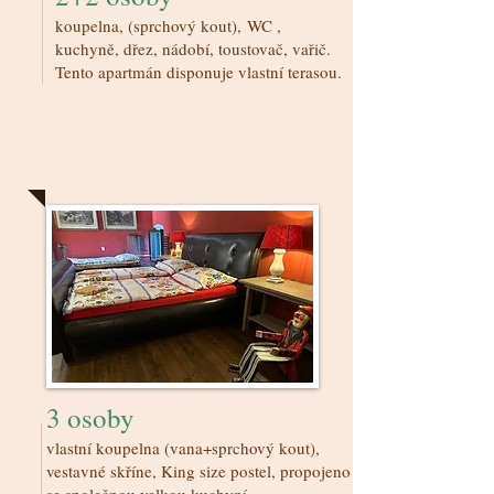
koupelna, (sprchový kout), WC ,
kuchyně, dřez, nádobí, toustovač, vařič.
Tento apartmán disponuje vlastní terasou.
Červený pokoj
3 osoby
vlastní koupelna (vana+sprchový kout),
vestavné skříne, King size postel, propojeno