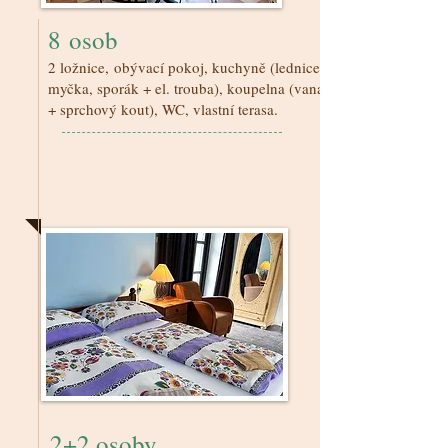
8 osob
2 ložnice, obývací pokoj, kuchyně (lednice,
myčka, sporák + el. trouba), koupelna (vana
+ sprchový kout), WC, vlastní terasa.
Lovecký modrý
2+2 osoby