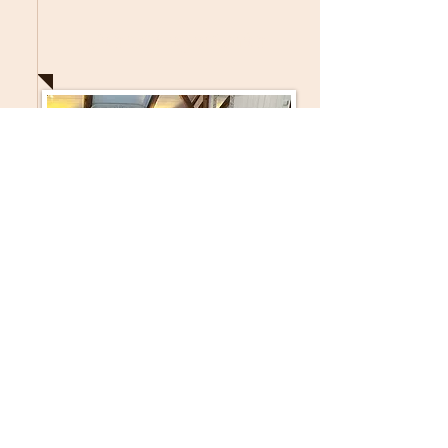
Panský apartmán
8-9 osob
2 ložnice, obývací pokoj, koupelna
(sprchový kout), litinová kamna, kuchyně,
sporák, trouba, myčka, lednice. Jídelna se
stolem pro 10 osob. Velmi prostorný
apartmán s velkým obývacím pokojem,
kuchyní a druhým patrem ve kterém jsou
umístěny ložnice.